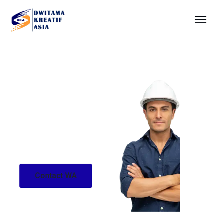
Konsultasi SMK3
Sistem Manajemen
Keselamatan dan Kesehatan
Kerja
Contact WA