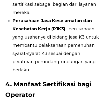
sertifikasi sebagai bagian dari layanan
mereka.
Perusahaan Jasa Keselamatan dan
Kesehatan Kerja (PJK3)
: perusahaan
yang usahanya di bidang jasa K3 untuk
membantu pelaksanaan pemenuhan
syarat-syarat K3 sesuai dengan
peraturan perundang-undangan yang
berlaku.
4. Manfaat Sertifikasi bagi
Operator