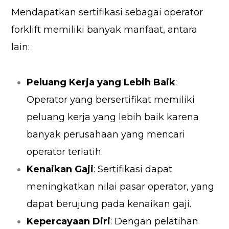
Mendapatkan sertifikasi sebagai operator
forklift memiliki banyak manfaat, antara
lain:
Peluang Kerja yang Lebih Baik
:
Operator yang bersertifikat memiliki
peluang kerja yang lebih baik karena
banyak perusahaan yang mencari
operator terlatih.
Kenaikan Gaji
: Sertifikasi dapat
meningkatkan nilai pasar operator, yang
dapat berujung pada kenaikan gaji.
Kepercayaan Diri
: Dengan pelatihan