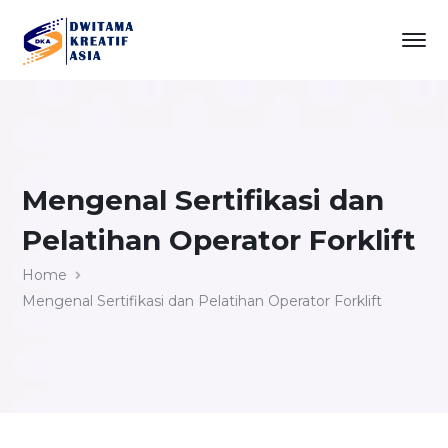
Mengenal Sertifikasi dan
Pelatihan Operator Forklift
Home
Mengenal Sertifikasi dan Pelatihan Operator Forklift