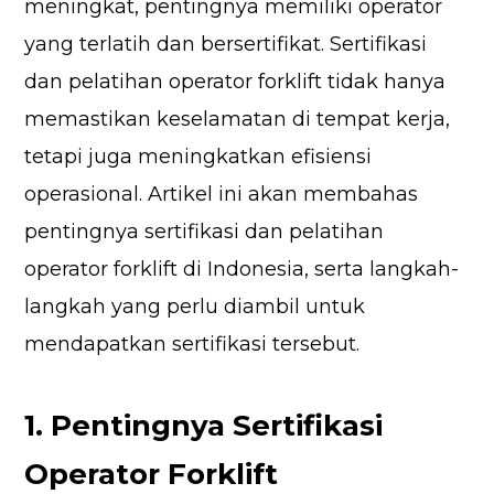
meningkat, pentingnya memiliki operator
yang terlatih dan bersertifikat. Sertifikasi
dan pelatihan operator forklift tidak hanya
memastikan keselamatan di tempat kerja,
tetapi juga meningkatkan efisiensi
operasional. Artikel ini akan membahas
pentingnya sertifikasi dan pelatihan
operator forklift di Indonesia, serta langkah-
langkah yang perlu diambil untuk
mendapatkan sertifikasi tersebut.
1. Pentingnya Sertifikasi
Operator Forklift