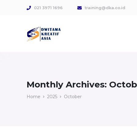
021 3971 1696
training@dka.co.id
Monthly Archives: Octob
Home
2025
October